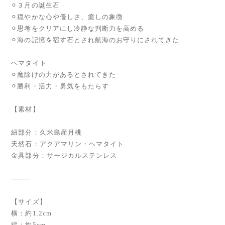
⚪︎３月の誕生石
⚪︎穏やかな心や優しさ、癒しの象徴
⚪︎思考をクリアにし冷静な判断力を高める
⚪︎海の記憶を宿す石とされ航海のお守りにされてきた
ヘマタイト
⚪︎魔除けの力があるとされてきた
⚪︎勝利・活力・勇気をもたらす
【素材】
紐部分：久米島産月桃
天然石：アクアマリン・ヘマタイト
金具部分：サージカルステンレス
⸻
【サイズ】
横：約1.2cm
縦：約5cm