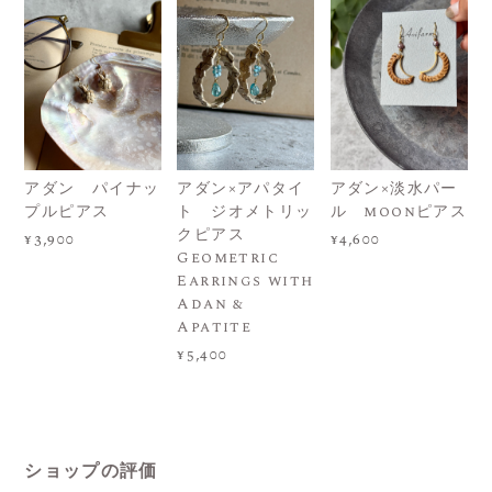
アダン パイナッ
アダン×アパタイ
アダン×淡水パー
プルピアス
ト ジオメトリッ
ル moonピアス
クピアス
¥3,900
¥4,600
Geometric
Earrings with
Adan &
Apatite
¥5,400
ショップの評価