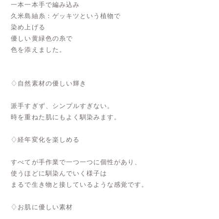
一本一本手で編み込み
久米島紬糸：ゲッキツという植物で
染め上げる
優しい黄緑色の糸で
色を添えました。
♢自然素材の優しい輝き
派手すぎず、シンプルすぎない。
時を重ねた肌にもよく馴染みます。
♢経年変化を楽しめる
すべてが手作業で一つ一つに個性があり、
使うほどに馴染んでいく様子は
まるで生き物と接しているような感覚です。
♢お肌に優しい素材