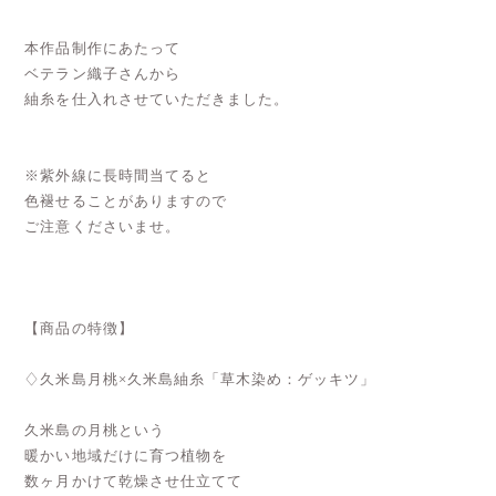
本作品制作にあたって
ベテラン織子さんから
紬糸を仕入れさせていただきました。
※紫外線に長時間当てると
色褪せることがありますので
ご注意くださいませ。
【商品の特徴】
♢久米島月桃×久米島紬糸「草木染め：ゲッキツ」
久米島の月桃という
暖かい地域だけに育つ植物を
数ヶ月かけて乾燥させ仕立てて