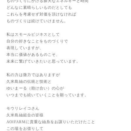
ものづくりにかける膨大なエネルギーと時間
どんなに素晴らしいものだとしても
これらを考慮せず対価を頂けなければ
ものづくりは続けていけません。
私はスモールビジネスとして
自分の好きなことをものづくりで
表現していますが、
本当に価値があるものこそ、
未来に繋げていきたいと思っています。
私の力は微力ではありますが
久米島紬の伝統と技術と
ゆいまーる（助け合い）の心が
いつまでも続いていくことを願っています。
モウリレイコさん
久米島紬組合の皆様
AOIFARMに貴重な紬糸をお譲りいただけたこと
この場をお借りして