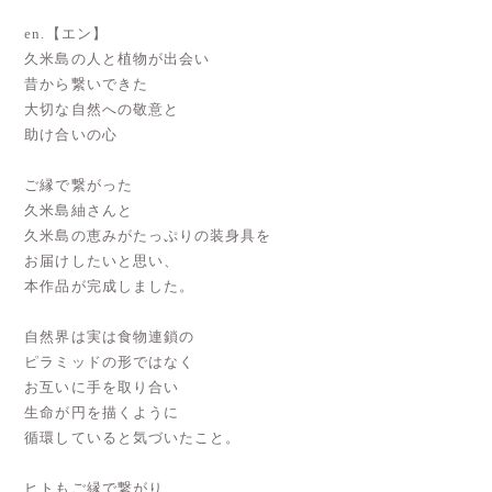
en.【エン】
久米島の人と植物が出会い
昔から繋いできた
大切な自然への敬意と
助け合いの心
ご縁で繋がった
久米島紬さんと
久米島の恵みがたっぷりの装身具を
お届けしたいと思い、
本作品が完成しました。
自然界は実は食物連鎖の
ピラミッドの形ではなく
お互いに手を取り合い
生命が円を描くように
循環していると気づいたこと。
ヒトもご縁で繋がり