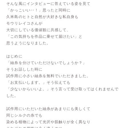
そんな風にインタビューに答えている姿を見て
「かっこいい‥！」思ったと同時に
久米島のヒトと自然が大好きな私自身も
モウリレイコさんが
大切にしている価値観に共感して、
「この気持ちを作品に乗せて届けたい」と
思うようになりました。
はじめに
「紬糸を分けていただけないでしょうか？」
そうお話しした時に
試作用に小さい紬糸を無料でいただきました。
「お支払いします。」そう伝えても
「少ないからいいよ。」そう言って受け取ってはくれませんで
した。
試作用にいただいた紬糸があまりにも美しくて
同じシルクの糸でも
染める植物によって光沢や肌触りが全く異なり