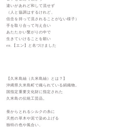
違いがあれど和して流せず
（人と協調はするけれど、
信念を持って流されることがない様子）
手を取り合って与え合い
あたたかい繋がりの中で
生きていけることを願い
en.【エン】と名づけました
【久米島紬（久米島紬）とは？】
沖縄県久米島町で織られている絹織物。
国指定重要文化財に指定された
久米島の伝統工芸品。
蚕からとれるシルクの糸に
天然の草木や泥で染め上げる
独特の色や風合い、