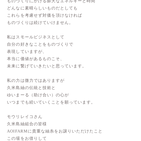
ものづくりにかける膨大なエネルギーと時間
どんなに素晴らしいものだとしても
これらを考慮せず対価を頂けなければ
ものづくりは続けていけません。
私はスモールビジネスとして
自分の好きなことをものづくりで
表現していますが、
本当に価値があるものこそ、
未来に繋げていきたいと思っています。
私の力は微力ではありますが
久米島紬の伝統と技術と
ゆいまーる（助け合い）の心が
いつまでも続いていくことを願っています。
モウリレイコさん
久米島紬組合の皆様
AOIFARMに貴重な紬糸をお譲りいただけたこと
この場をお借りして