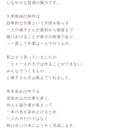
しなやかな質感が魅力です。
久米島紬の制作は
効率的な分業という手段を取らず
一人の織子さんが最初から最後まで
織りあげることが最大の特徴であり、
＝一貫して作業は一人で行うもの。
私はそう思っていましたが、
「ヒト一人の力では作ることができない。
みんなでつくるもの。」
と織子さん方は教えてくれました。
草木染めの中でも
泥染めは力仕事も多く、
何人も協力者が集まって
一本の糸を染め上げるため
一人の力だけではなく
助け合いの末にようやく完成します。