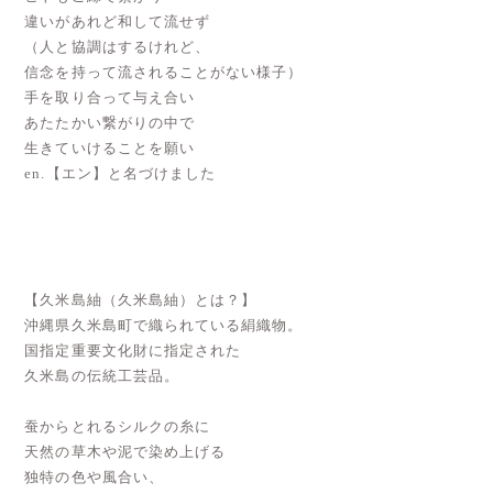
違いがあれど和して流せず
（人と協調はするけれど、
信念を持って流されることがない様子）
手を取り合って与え合い
あたたかい繋がりの中で
生きていけることを願い
en.【エン】と名づけました
【久米島紬（久米島紬）とは？】
沖縄県久米島町で織られている絹織物。
国指定重要文化財に指定された
久米島の伝統工芸品。
蚕からとれるシルクの糸に
天然の草木や泥で染め上げる
独特の色や風合い、