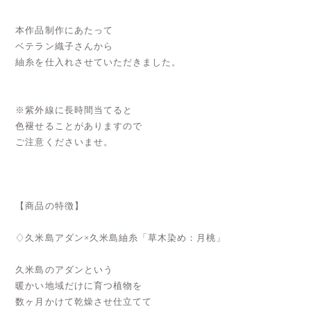
本作品制作にあたって
ベテラン織子さんから
紬糸を仕入れさせていただきました。
※紫外線に長時間当てると
色褪せることがありますので
ご注意くださいませ。
【商品の特徴】
♢久米島アダン×久米島紬糸「草木染め：月桃」
久米島のアダンという
暖かい地域だけに育つ植物を
数ヶ月かけて乾燥させ仕立てて