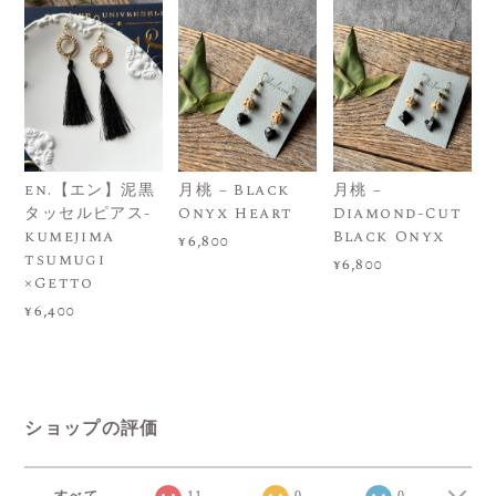
en.【エン】泥黒
月桃 – Black
月桃 –
タッセルピアス-
Onyx Heart
Diamond-Cut
kumejima
Black Onyx
¥6,800
tsumugi
¥6,800
×Getto
¥6,400
ショップの評価