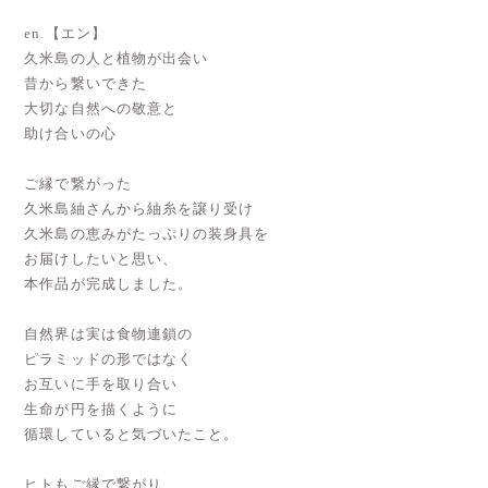
en.【エン】
久米島の人と植物が出会い
昔から繋いできた
大切な自然への敬意と
助け合いの心
ご縁で繋がった
久米島紬さんから紬糸を譲り受け
久米島の恵みがたっぷりの装身具を
お届けしたいと思い、
本作品が完成しました。
自然界は実は食物連鎖の
ピラミッドの形ではなく
お互いに手を取り合い
生命が円を描くように
循環していると気づいたこと。
ヒトもご縁で繋がり