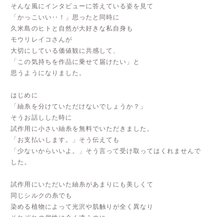
そんな風にインタビューに答えている姿を見て
「かっこいい‥！」思ったと同時に
久米島のヒトと自然が大好きな私自身も
モウリレイコさんが
大切にしている価値観に共感して、
「この気持ちを作品に乗せて届けたい」と
思うようになりました。
はじめに
「紬糸を分けていただけないでしょうか？」
そうお話しした時に
試作用に小さい紬糸を無料でいただきました。
「お支払いします。」そう伝えても
「少ないからいいよ。」そう言って受け取ってはくれませんで
した。
試作用にいただいた紬糸があまりにも美しくて
同じシルクの糸でも
染める植物によって光沢や肌触りが全く異なり