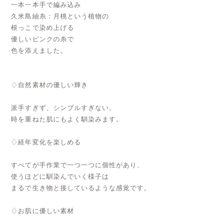
一本一本手で編み込み
久米島紬糸：月桃という植物の
根っこで染め上げる
優しいピンクの糸で
色を添えました。
♢自然素材の優しい輝き
派手すぎず、シンプルすぎない。
時を重ねた肌にもよく馴染みます。
♢経年変化を楽しめる
すべてが手作業で一つ一つに個性があり、
使うほどに馴染んでいく様子は
まるで生き物と接しているような感覚です。
♢お肌に優しい素材