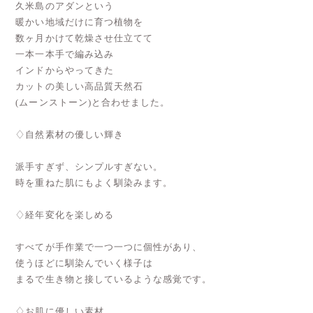
久米島のアダンという
暖かい地域だけに育つ植物を
数ヶ月かけて乾燥させ仕立てて
一本一本手で編み込み
インドからやってきた
カットの美しい高品質天然石
(ムーンストーン)と合わせました。
♢自然素材の優しい輝き
派手すぎず、シンプルすぎない。
時を重ねた肌にもよく馴染みます。
♢経年変化を楽しめる
すべてが手作業で一つ一つに個性があり、
使うほどに馴染んでいく様子は
まるで生き物と接しているような感覚です。
♢お肌に優しい素材