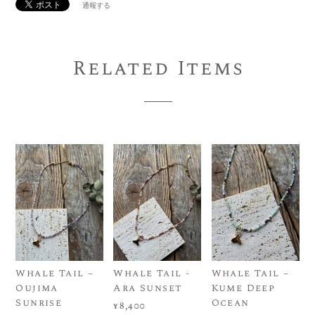
通報する
Related Items
Whale Tail –
Whale Tail -
Whale Tail –
Oujima
Ara Sunset
Kume Deep
Sunrise
Ocean
¥8,400