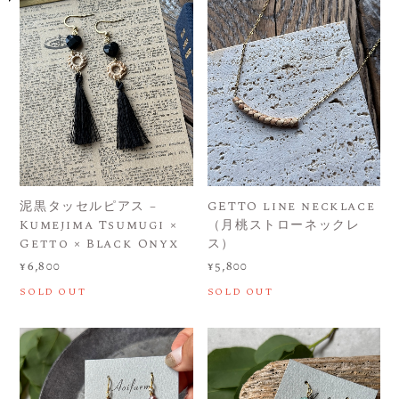
泥黒タッセルピアス –
GETTO line necklace
Kumejima Tsumugi ×
（月桃ストローネックレ
Getto × Black Onyx
ス）
¥6,800
¥5,800
SOLD OUT
SOLD OUT