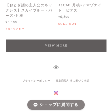
【おとぎ話の主人公のネッ
asumi 月桃×アマゾナイ
クレス】スカイブルートパ
ト ピアス
ーズ×月桃
¥6,800
¥8,800
SOLD OUT
SOLD OUT
VIEW MORE
プライバシーポリシー
特定商取引法に基づく表記
ショップに質問する
© AOIFARM All rights reserved.