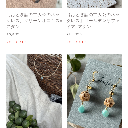
【おとぎ話の主人公のネッ
【おとぎ話の主人公のネッ
クレス】グリーンオニキス×
クレス】ゴールデンサファ
アダン
イア×アダン
¥8,800
¥11,000
SOLD OUT
SOLD OUT