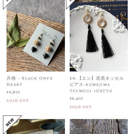
月桃 – Black Onyx
en.【エン】泥黒タッセル
Heart
ピアス-kumejima
tsumugi ×Getto
¥6,800
¥6,400
SOLD OUT
SOLD OUT