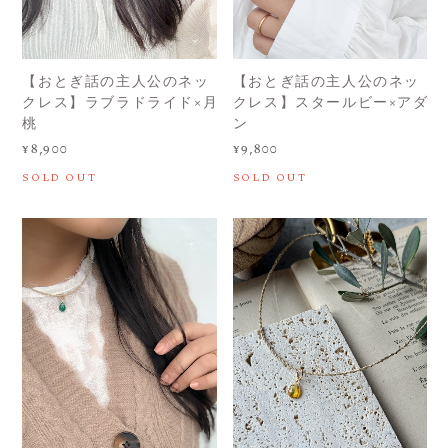
【おとぎ話の主人公のネッ
【おとぎ話の主人公のネッ
クレス】ラブラドライド×月
クレス】スタールビー×アダ
桃
ン
¥8,900
¥9,800
SOLD OUT
SOLD OUT